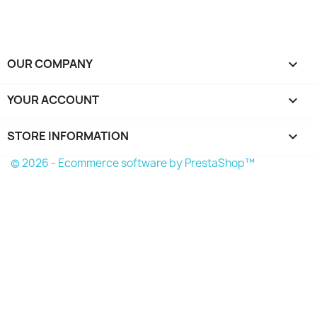
OUR COMPANY

YOUR ACCOUNT

STORE INFORMATION
keyboard_arrow_down
© 2026 - Ecommerce software by PrestaShop™